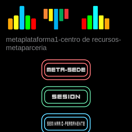
Ir
al
contenido
metaplataforma1-centro de recursos-
metaparceria