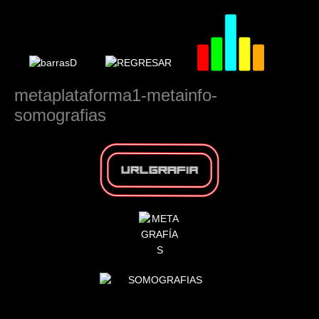
Ir
al
contenido
metaplataforma1-metainfo-
somografias