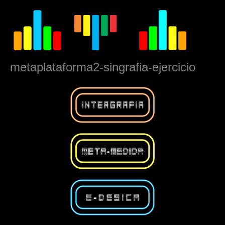
Ir
al
contenido
metaplataforma2-singrafia-ejercicio