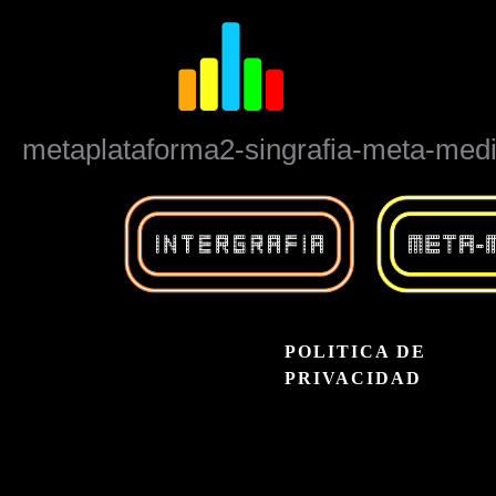
Ir
al
contenido
metaplataforma2-singrafia-meta-med
POLITICA DE
PRIVACIDAD